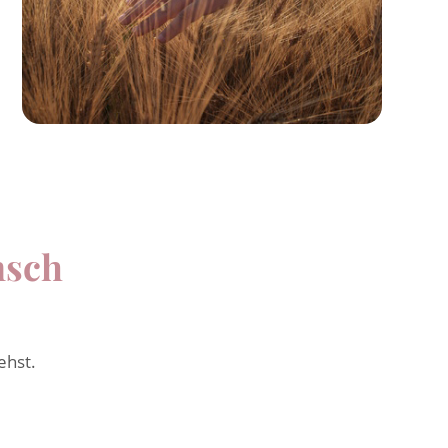
nsch
ehst.