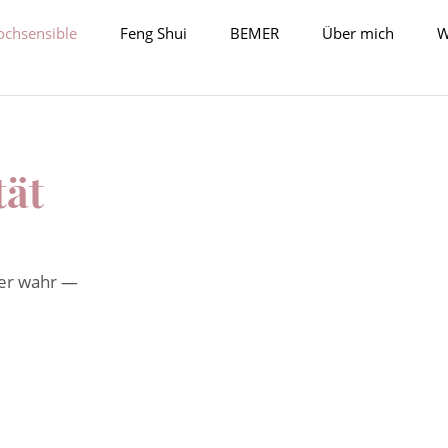
ochsensible
Feng Shui
BEMER
Über mich
W
tät
ver wahr —